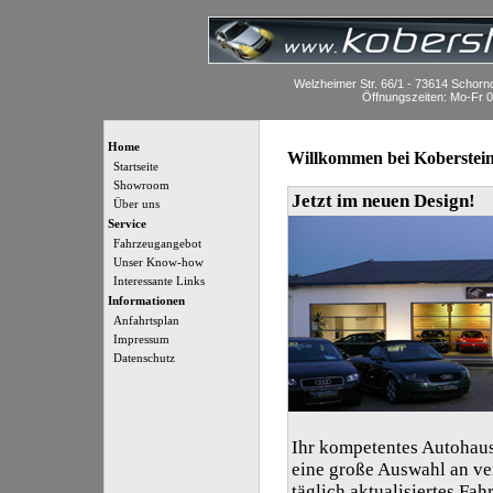
Welzheimer Str. 66/1 - 73614 Schornd
Öffnungszeiten: Mo-Fr 0
Home
Willkommen bei Koberstei
Startseite
Showroom
Jetzt im neuen Design!
Über uns
Service
Fahrzeugangebot
Unser Know-how
Interessante Links
Informationen
Anfahrtsplan
Impressum
Datenschutz
Ihr kompetentes Autohaus 
eine große Auswahl an v
täglich aktualisiertes Fa