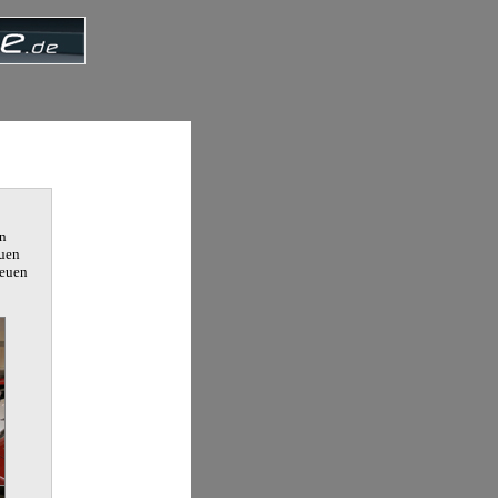
in
euen
neuen